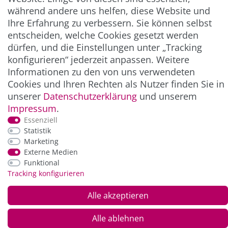
während andere uns helfen, diese Website und
Ihre Erfahrung zu verbessern. Sie können selbst
ZAHLUNG & VERSAND
entscheiden, welche Cookies gesetzt werden
dürfen, und die Einstellungen unter „Tracking
konfigurieren“ jederzeit anpassen. Weitere
Informationen zu den von uns verwendeten
Cookies und Ihren Rechten als Nutzer finden Sie in
unserer
Daten­schutz­erklärung
und unserem
Impressum
.
Essenziell
Statistik
*Alle Preise inkl. der gesetzl. MwSt. zzgl.
Service-
Marketing
und Versandkosten
Externe Medien
Funktional
Tracking konfigurieren
© Copyright 2026 Alle Rechte vorbehalten. |
webshop by
Alle akzeptieren
Alle ablehnen