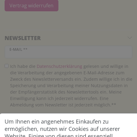
Vertrag widerrufen
NEWSLETTER
Newsletter Honig
E-MAIL **
Ich habe die
Daten­schutz­erklärung
gelesen und willige in
die Verarbeitung der angegebenen E-Mail-Adresse zum
Zweck des Newsletterversands ein. Zudem willige ich in die
Speicherung und Verarbeitung meiner Nutzungsdaten in
der Empfängerstatistik des Newslettertools ein. Meine
Einwilligung kann ich jederzeit widerrufen. Eine
Abmeldung vom Newsletter ist jederzeit möglich.**
Um Ihnen ein angenehmes Einkaufen zu
Abonnieren
ermöglichen, nutzen wir Cookies auf unserer
** Hierbei handelt es sich um ein Pflichtfeld.
Website. Einige von diesen sind essenziell,