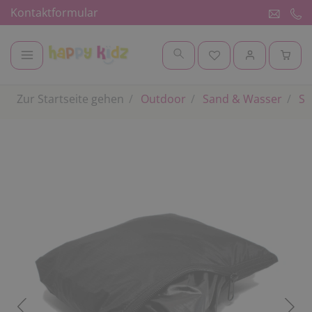
Kontaktformular
Zur Startseite gehen
Outdoor
Sand & Wasser
Sa