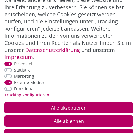
während andere uns helfen, diese Website und
Ihre Erfahrung zu verbessern. Sie können selbst
entscheiden, welche Cookies gesetzt werden
ZAHLUNG & VERSAND
dürfen, und die Einstellungen unter „Tracking
konfigurieren“ jederzeit anpassen. Weitere
Informationen zu den von uns verwendeten
Cookies und Ihren Rechten als Nutzer finden Sie in
unserer
Daten­schutz­erklärung
und unserem
Impressum
.
Essenziell
Statistik
Marketing
Externe Medien
*Alle Preise inkl. der gesetzl. MwSt. zzgl.
Service-
und Versandkosten
Funktional
Tracking konfigurieren
© Copyright 2026 Alle Rechte vorbehalten. |
webshop by
Alle akzeptieren
Alle ablehnen