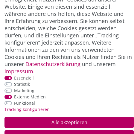
Website. Einige von diesen sind essenziell,
während andere uns helfen, diese Website und
ZAHLUNG & VERSAND
Ihre Erfahrung zu verbessern. Sie können selbst
entscheiden, welche Cookies gesetzt werden
dürfen, und die Einstellungen unter „Tracking
konfigurieren“ jederzeit anpassen. Weitere
Informationen zu den von uns verwendeten
Cookies und Ihren Rechten als Nutzer finden Sie in
unserer
Daten­schutz­erklärung
und unserem
Impressum
.
Essenziell
*Alle Preise inkl. der gesetzl. MwSt. zzgl.
Service-
Statistik
und Versandkosten
Marketing
Externe Medien
Funktional
© Copyright 2026 Alle Rechte vorbehalten. |
webshop by
Tracking konfigurieren
Alle akzeptieren