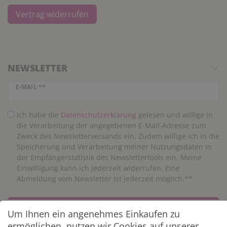
Vertrag widerrufen
NEWSLETTER
Newsletter Honig
E-MAIL **
Ich habe die
Daten­schutz­erklärung
gelesen und willige in
die Verarbeitung der angegebenen E-Mail-Adresse zum
Zweck des Newsletterversands ein. Zudem willige ich in die
Speicherung und Verarbeitung meiner Nutzungsdaten in
der Empfängerstatistik des Newslettertools ein. Meine
Einwilligung kann ich jederzeit widerrufen. Eine
Abmeldung vom Newsletter ist jederzeit möglich.**
Abonnieren
Um Ihnen ein angenehmes Einkaufen zu
ermöglichen, nutzen wir Cookies auf unserer
** Hierbei handelt es sich um ein Pflichtfeld.