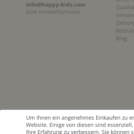
info@happy-kidz.com
Qualitä
Zum Kontaktformular
Versan
Zahlun
Retour
Blog
Um Ihnen ein angenehmes Einkaufen zu erm
ZAHLUNG &
Website. Einige von diesen sind essenziel
VERSAND
Ihre Erfahrung zu verbessern. Sie können s