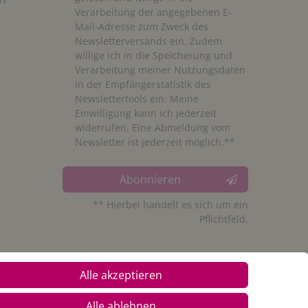
Verarbeitung der angegebenen E-
Mail-Adresse zum Zweck des
Newsletterversands ein. Zudem
willige ich in die Speicherung und
Verarbeitung meiner Nutzungsdaten
in der Empfängerstatistik des
Newslettertools ein. Meine
Einwilligung kann ich jederzeit
widerrufen. Eine Abmeldung vom
Newsletter ist jederzeit möglich.**
Abonnieren
** Hierbei handelt es sich um ein
Pflichtfeld.
Alle akzeptieren
Alle ablehnen