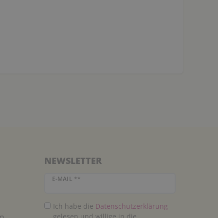
NEWSLETTER
Newsletter Honig
E-MAIL **
Ich habe die
Daten­schutz­erklärung
n
gelesen und willige in die