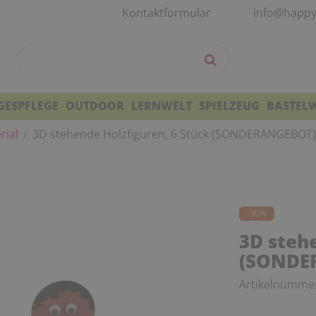
Kontaktformular
info@happy
GESPFLEGE
OUTDOOR
LERNWELT
SPIELZEUG
BASTEL
rial
3D stehende Holzfiguren, 6 Stück (SONDERANGEBOT)
-30%
3D steh
(SONDE
Artikelnumme