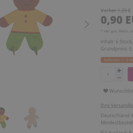
Vorher 1,29 €
0,90 
* inkl. ges. MwSt. z
Inhalt:
6
Stück
Grundpreis:
0
Lieferzeit: 1 - 3 
Wunschlis
Ihre Versandk
Deutschland: 6
Mindestbestell
EU-Ausland: 8,