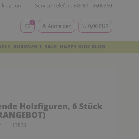
-kidz.com
Service-Telefon: +49 611 9500360
0
Anmelden
0,00 EUR
WELT
BÜROWELT
SALE
HAPPY KIDZ BLOG
ende Holzfiguren, 6 Stück
RANGEBOT)
r
17828