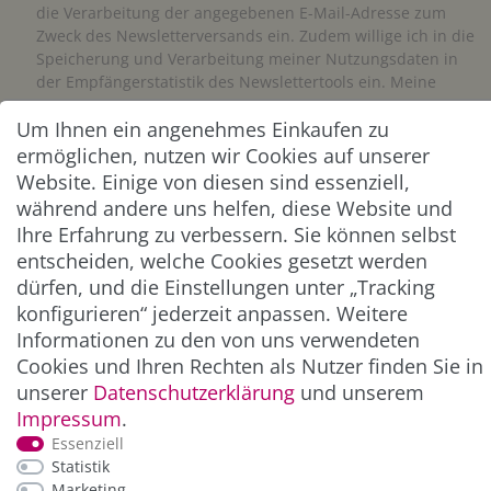
die Verarbeitung der angegebenen E-Mail-Adresse zum
Zweck des Newsletterversands ein. Zudem willige ich in die
Speicherung und Verarbeitung meiner Nutzungsdaten in
der Empfängerstatistik des Newslettertools ein. Meine
Einwilligung kann ich jederzeit widerrufen. Eine
Um Ihnen ein angenehmes Einkaufen zu
Abmeldung vom Newsletter ist jederzeit möglich.**
ermöglichen, nutzen wir Cookies auf unserer
Website. Einige von diesen sind essenziell,
Abonnieren
während andere uns helfen, diese Website und
** Hierbei handelt es sich um ein Pflichtfeld.
Ihre Erfahrung zu verbessern. Sie können selbst
entscheiden, welche Cookies gesetzt werden
dürfen, und die Einstellungen unter „Tracking
ZAHLUNG & VERSAND
konfigurieren“ jederzeit anpassen. Weitere
Informationen zu den von uns verwendeten
Cookies und Ihren Rechten als Nutzer finden Sie in
unserer
Daten­schutz­erklärung
und unserem
Impressum
.
Essenziell
Statistik
Marketing