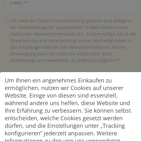
Newsletter Honig
E-MAIL **
Ich habe die
Daten­schutz­erklärung
gelesen und willige in
die Verarbeitung der angegebenen E-Mail-Adresse zum
Zweck des Newsletterversands ein. Zudem willige ich in die
Speicherung und Verarbeitung meiner Nutzungsdaten in
der Empfängerstatistik des Newslettertools ein. Meine
Einwilligung kann ich jederzeit widerrufen. Eine
Abmeldung vom Newsletter ist jederzeit möglich.**
Abonnieren
Um Ihnen ein angenehmes Einkaufen zu
ermöglichen, nutzen wir Cookies auf unserer
** Hierbei handelt es sich um ein Pflichtfeld.
Website. Einige von diesen sind essenziell,
während andere uns helfen, diese Website und
Ihre Erfahrung zu verbessern. Sie können selbst
ZAHLUNG & VERSAND
entscheiden, welche Cookies gesetzt werden
dürfen, und die Einstellungen unter „Tracking
konfigurieren“ jederzeit anpassen. Weitere
Informationen zu den von uns verwendeten