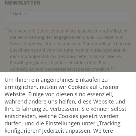
NEWSLETTER
Newsletter Honig
E-MAIL **
Ich habe die
Daten­schutz­erklärung
gelesen und willige in
die Verarbeitung der angegebenen E-Mail-Adresse zum
Zweck des Newsletterversands ein. Zudem willige ich in die
Speicherung und Verarbeitung meiner Nutzungsdaten in
der Empfängerstatistik des Newslettertools ein. Meine
Einwilligung kann ich jederzeit widerrufen. Eine
Abmeldung vom Newsletter ist jederzeit möglich.**
Um Ihnen ein angenehmes Einkaufen zu
Abonnieren
ermöglichen, nutzen wir Cookies auf unserer
Website. Einige von diesen sind essenziell,
** Hierbei handelt es sich um ein Pflichtfeld.
während andere uns helfen, diese Website und
Ihre Erfahrung zu verbessern. Sie können selbst
entscheiden, welche Cookies gesetzt werden
ZAHLUNG & VERSAND
dürfen, und die Einstellungen unter „Tracking
konfigurieren“ jederzeit anpassen. Weitere