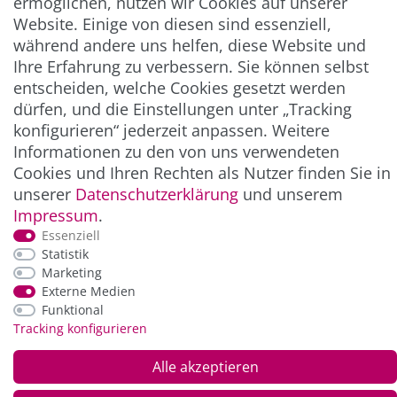
ermöglichen, nutzen wir Cookies auf unserer
INFORMATION
Website. Einige von diesen sind essenziell,
während andere uns helfen, diese Website und
NEWSLETTER
Ihre Erfahrung zu verbessern. Sie können selbst
entscheiden, welche Cookies gesetzt werden
ZAHLUNG & VERSAND
dürfen, und die Einstellungen unter „Tracking
konfigurieren“ jederzeit anpassen. Weitere
Informationen zu den von uns verwendeten
Cookies und Ihren Rechten als Nutzer finden Sie in
unserer
Daten­schutz­erklärung
und unserem
Impressum
.
Essenziell
Statistik
Marketing
*Alle Preise inkl. der gesetzl. MwSt. zzgl.
Service-
Externe Medien
und Versandkosten
Funktional
Tracking konfigurieren
© Copyright 2026 Alle Rechte vorbehalten. |
webshop by
Alle akzeptieren