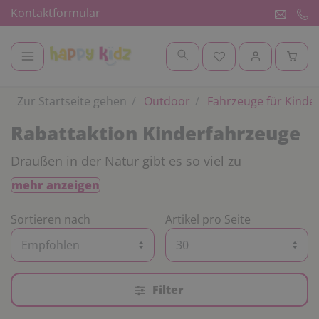
Kontaktformular
Zur Startseite gehen
Outdoor
Fahrzeuge für Kinde
Rabattaktion Kinderfahrzeuge
Draußen in der Natur gibt es so viel zu
entdecken. Eine Entdeckungsreise macht
mehr anzeigen
natürlich mehr Spaß, wenn man die passenden
Fahrzeuge dazu hat. Deshalb haben wir eine
Sortieren nach
Artikel pro Seite
Rabatt-Aktion auf Fahrzeuge für Kinder
von
Winther, Jakobs activ, Jaalinus
und
Top Trike
für Sie. Sie erhalten
beim Kauf von 2
Fahrzeugen 5 %
und
beim Kauf von 3 und
Filter
mehr Fahrzeugen 10 % Rabatt
*. Diese Aktion
ist vom 11. Mai bis zum 29. September