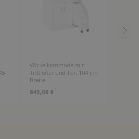
Wickelkommode mit
Ergänz
45
Trittleiter und Tür, 104 cm
modul
Breite
mit 6 
*
645,00 €
209,00