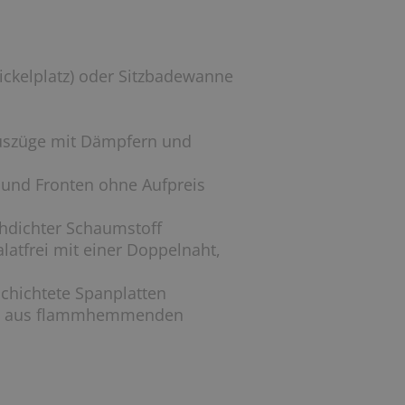
ickelplatz) oder Sitzbadewanne
Auszüge mit Dämpfern und
e und Fronten ohne Aufpreis
chdichter Schaumstoff
latfrei mit einer Doppelnaht,
chichtete Spanplatten
atte aus flammhemmenden