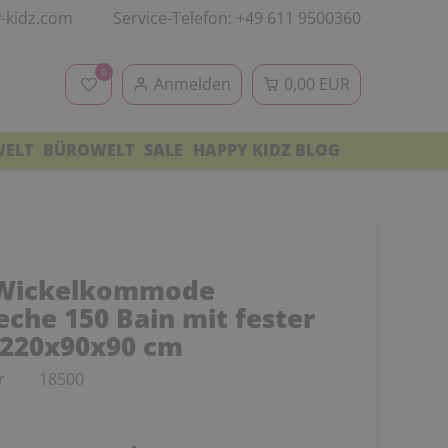
-kidz.com
Service-Telefon: +49 611 9500360
0
Anmelden
0,00 EUR
WELT
BÜROWELT
SALE
HAPPY KIDZ BLOG
Wickelkommode
eche 150 Bain mit fester
 220x90x90 cm
r
18500