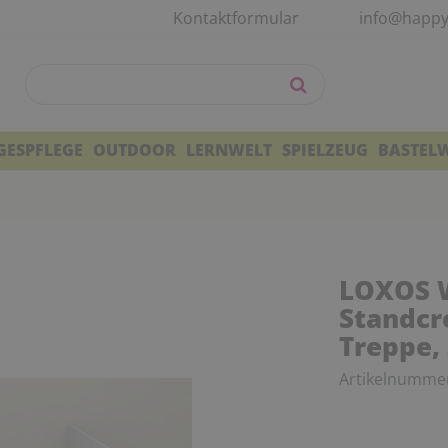
Kontaktformular
info@happy
GESPFLEGE
OUTDOOR
LERNWELT
SPIELZEUG
BASTEL
LOXOS 
Standcr
Treppe,
Artikelnumme