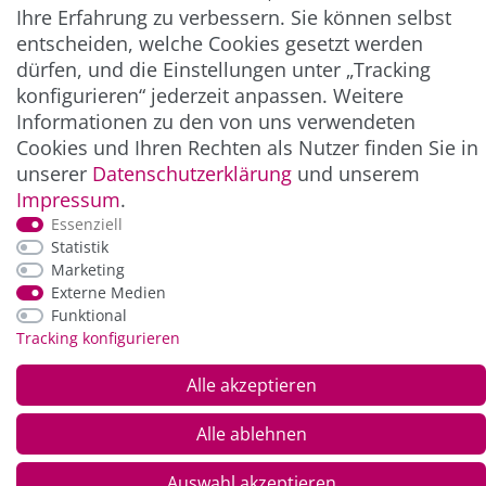
Ihre Erfahrung zu verbessern. Sie können selbst
entscheiden, welche Cookies gesetzt werden
ZAHLUNG & VERSAND
dürfen, und die Einstellungen unter „Tracking
konfigurieren“ jederzeit anpassen. Weitere
Informationen zu den von uns verwendeten
Cookies und Ihren Rechten als Nutzer finden Sie in
unserer
Daten­schutz­erklärung
und unserem
Impressum
.
Essenziell
Statistik
Marketing
Externe Medien
*Alle Preise inkl. der gesetzl. MwSt. zzgl.
Service-
und Versandkosten
Funktional
Tracking konfigurieren
© Copyright 2026 Alle Rechte vorbehalten. |
webshop by
Alle akzeptieren
Alle ablehnen
Auswahl akzeptieren