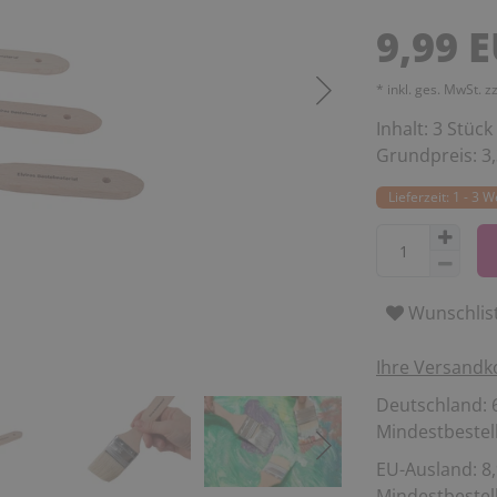
9,99 
* inkl. ges. MwSt. z
Inhalt:
3
Stück
Grundpreis:
3
Lieferzeit: 1 - 3 
Wunschlis
Ihre Versandk
Deutschland: 6
Mindestbestell
EU-Ausland: 8,
Mindestbestell