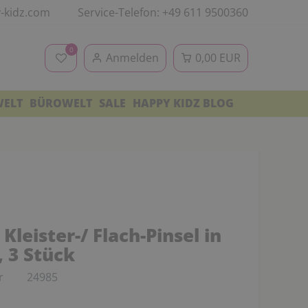
-kidz.com
Service-Telefon: +49 611 9500360
0
Anmelden
0,00 EUR
WELT
BÜROWELT
SALE
HAPPY KIDZ BLOG
Kleister-/ Flach-Pinsel in
 3 Stück
r
24985