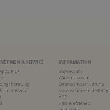
NEHMEN & SERVICE
INFORMATION
appy Kidz
Impressum
ge
Widerrufsrecht
htungsberatung
Datenschutzerklärung
artner Elviras
Datenschutzeinstellunge
t
AGB
d
Barrierefreiheit
g
Lieferkette