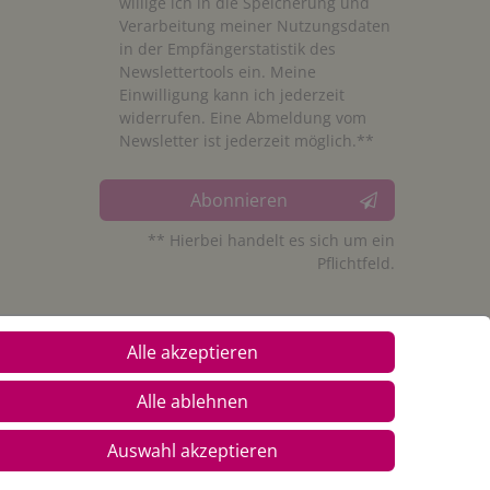
willige ich in die Speicherung und
Verarbeitung meiner Nutzungsdaten
in der Empfängerstatistik des
Newslettertools ein. Meine
Einwilligung kann ich jederzeit
widerrufen. Eine Abmeldung vom
Newsletter ist jederzeit möglich.**
Abonnieren
** Hierbei handelt es sich um ein
Pflichtfeld.
Alle akzeptieren
Alle ablehnen
Auswahl akzeptieren