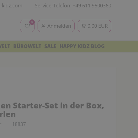
-kidz.com
Service-Telefon: +49 611 9500360
0
Anmelden
0,00 EUR
WELT
BÜROWELT
SALE
HAPPY KIDZ BLOG
en Starter-Set in der Box,
rlen
r
18837