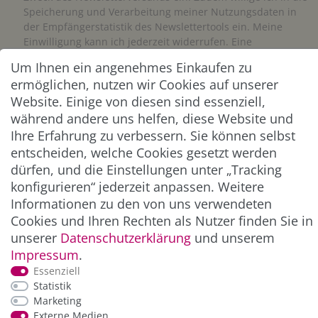
Speicherung und Verarbeitung meiner Nutzungsdaten in
der Empfängerstatistik des Newslettertools ein. Meine
Einwilligung kann ich jederzeit widerrufen. Eine
Abmeldung vom Newsletter ist jederzeit möglich.**
Um Ihnen ein angenehmes Einkaufen zu
ermöglichen, nutzen wir Cookies auf unserer
Abonnieren
Website. Einige von diesen sind essenziell,
während andere uns helfen, diese Website und
** Hierbei handelt es sich um ein Pflichtfeld.
Ihre Erfahrung zu verbessern. Sie können selbst
entscheiden, welche Cookies gesetzt werden
dürfen, und die Einstellungen unter „Tracking
ZAHLUNG & VERSAND
konfigurieren“ jederzeit anpassen. Weitere
Informationen zu den von uns verwendeten
Cookies und Ihren Rechten als Nutzer finden Sie in
unserer
Daten­schutz­erklärung
und unserem
Impressum
.
Essenziell
Statistik
Marketing
Externe Medien