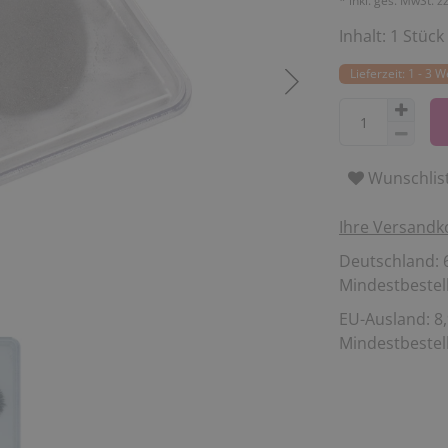
* inkl. ges. MwSt. z
Inhalt:
1
Stück
Lieferzeit: 1 - 3 
Wunschlis
Ihre Versandk
Deutschland: 6
Mindestbestell
EU-Ausland: 8,
Mindestbestell