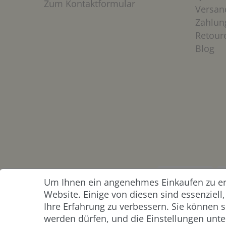
Zum Kontaktformular
Versan
Zahlun
Retour
Blog
Um Ihnen ein angenehmes Einkaufen zu erm
ZAHLUNG &
Website. Einige von diesen sind essenziel
VERSAND
Ihre Erfahrung zu verbessern. Sie können s
werden dürfen, und die Einstellungen unter