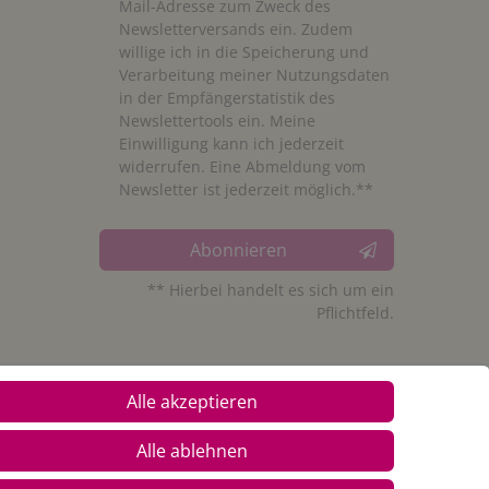
Mail-Adresse zum Zweck des
Newsletterversands ein. Zudem
willige ich in die Speicherung und
Verarbeitung meiner Nutzungsdaten
in der Empfängerstatistik des
Newslettertools ein. Meine
Einwilligung kann ich jederzeit
widerrufen. Eine Abmeldung vom
Newsletter ist jederzeit möglich.**
Abonnieren
** Hierbei handelt es sich um ein
Pflichtfeld.
Alle akzeptieren
Alle ablehnen