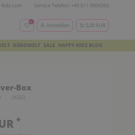
-kidz.com
Service-Telefon: +49 611 9500360
0
Anmelden
0,00 EUR
WELT
BÜROWELT
SALE
HAPPY KIDZ BLOG
lver-Box
r
26322
*
EUR