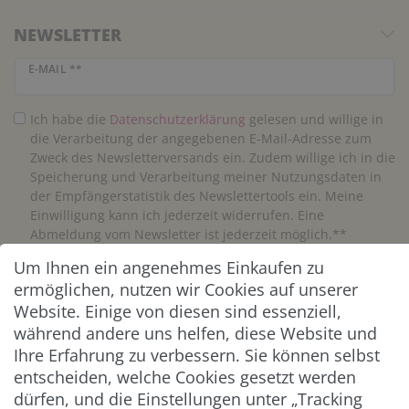
NEWSLETTER
Newsletter Honig
E-MAIL **
Ich habe die
Daten­schutz­erklärung
gelesen und willige in
die Verarbeitung der angegebenen E-Mail-Adresse zum
Zweck des Newsletterversands ein. Zudem willige ich in die
Speicherung und Verarbeitung meiner Nutzungsdaten in
der Empfängerstatistik des Newslettertools ein. Meine
Einwilligung kann ich jederzeit widerrufen. Eine
Abmeldung vom Newsletter ist jederzeit möglich.**
Um Ihnen ein angenehmes Einkaufen zu
Abonnieren
ermöglichen, nutzen wir Cookies auf unserer
Website. Einige von diesen sind essenziell,
** Hierbei handelt es sich um ein Pflichtfeld.
während andere uns helfen, diese Website und
Ihre Erfahrung zu verbessern. Sie können selbst
entscheiden, welche Cookies gesetzt werden
ZAHLUNG & VERSAND
dürfen, und die Einstellungen unter „Tracking