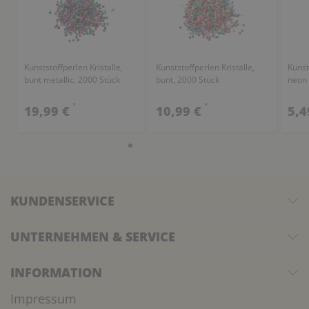
Kunststoffperlen Kristalle,
Kunststoffperlen Kristalle,
Kunst
bunt metallic, 2000 Stück
bunt, 2000 Stück
neon 
*
*
19,99 €
10,99 €
5,4
KUNDENSERVICE
UNTERNEHMEN & SERVICE
INFORMATION
Impressum