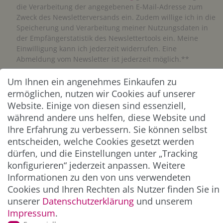
die Verarbeitung der angegebenen E-Mail-Adresse zum
Zweck des Newsletterversands ein. Zudem willige ich in die
Speicherung und Verarbeitung meiner Nutzungsdaten in
der Empfängerstatistik des Newslettertools ein. Meine
Einwilligung kann ich jederzeit widerrufen. Eine
Abmeldung vom Newsletter ist jederzeit möglich.**
Um Ihnen ein angenehmes Einkaufen zu
Abonnieren
ermöglichen, nutzen wir Cookies auf unserer
Website. Einige von diesen sind essenziell,
** Hierbei handelt es sich um ein Pflichtfeld.
während andere uns helfen, diese Website und
Ihre Erfahrung zu verbessern. Sie können selbst
ZAHLUNG & VERSAND
entscheiden, welche Cookies gesetzt werden
dürfen, und die Einstellungen unter „Tracking
konfigurieren“ jederzeit anpassen. Weitere
Informationen zu den von uns verwendeten
Cookies und Ihren Rechten als Nutzer finden Sie in
unserer
Daten­schutz­erklärung
und unserem
Impressum
.