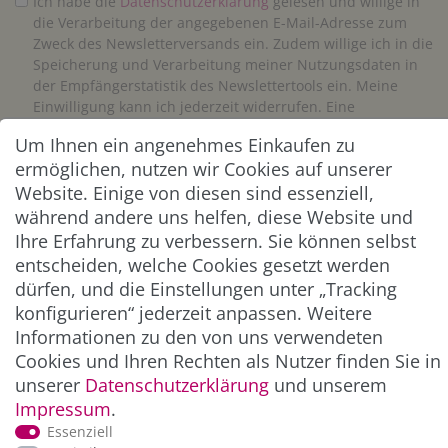
Ich habe die
Daten­schutz­erklärung
gelesen und willige in
die Verarbeitung der angegebenen E-Mail-Adresse zum
Zweck des Newsletterversands ein. Zudem willige ich in die
Speicherung und Verarbeitung meiner Nutzungsdaten in
der Empfängerstatistik des Newslettertools ein. Meine
Einwilligung kann ich jederzeit widerrufen. Eine
Abmeldung vom Newsletter ist jederzeit möglich.**
Um Ihnen ein angenehmes Einkaufen zu
ermöglichen, nutzen wir Cookies auf unserer
Abonnieren
Website. Einige von diesen sind essenziell,
während andere uns helfen, diese Website und
** Hierbei handelt es sich um ein Pflichtfeld.
Ihre Erfahrung zu verbessern. Sie können selbst
entscheiden, welche Cookies gesetzt werden
dürfen, und die Einstellungen unter „Tracking
ZAHLUNG & VERSAND
konfigurieren“ jederzeit anpassen. Weitere
Informationen zu den von uns verwendeten
Cookies und Ihren Rechten als Nutzer finden Sie in
unserer
Daten­schutz­erklärung
und unserem
Impressum
.
Essenziell